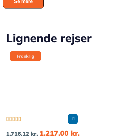
Se mere
Lignende rejser
Frankrig





1.217,00
kr.
1.716,12
kr.