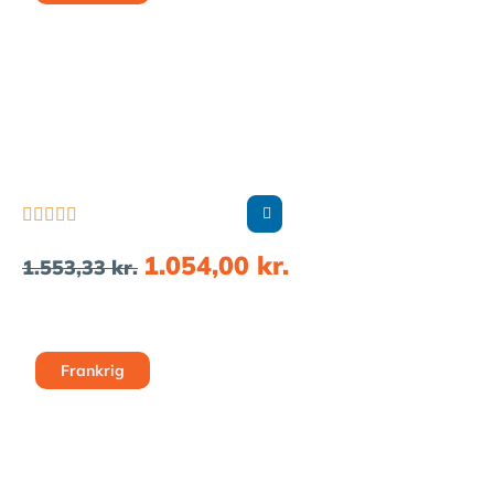





1.054,00
kr.
1.553,33
kr.
Frankrig