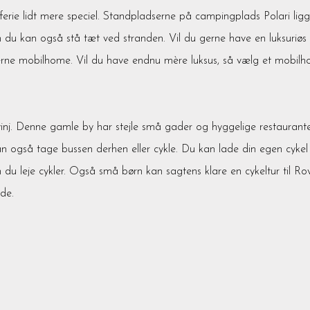
rie lidt mere speciel. Standpladserne på campingplads Polari ligg
 du kan også stå tæt ved stranden. Vil du gerne have en luksuriøs
oderne mobilhome. Vil du have endnu mère luksus, så vælg et mobil
vinj. Denne gamle by har stejle små gader og hyggelige restaurante
kan også tage bussen derhen eller cykle. Du kan lade din egen cykel
 leje cykler. Også små børn kan sagtens klare en cykeltur til Rovi
de.