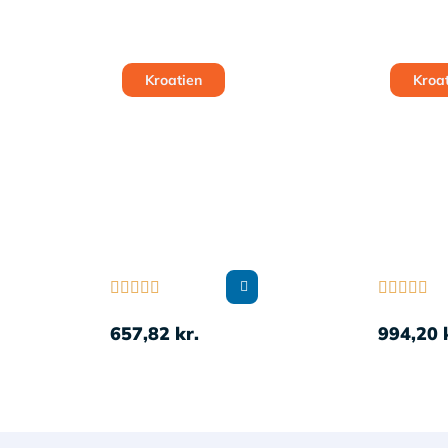
Kroatien
Kroa










657,82
kr.
994,20