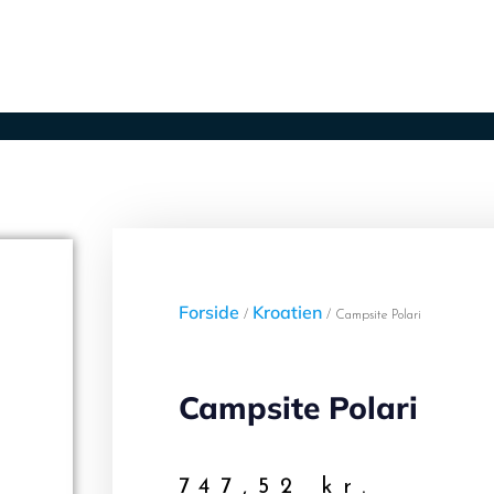
er
Lufthavne
Ugens afbudsrejser
Kontak
Forside
Kroatien
/
/ Campsite Polari
Campsite Polari
747,52
kr.