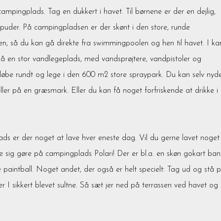
mpingplads. Tag en dukkert i havet. Til børnene er der en dejlig,
epuder. På campingpladsen er der skønt i den store, runde
, så du kan gå direkte fra swimmingpoolen og hen til havet. I ka
så en stor vandlegeplads, med vandsprøjtere, vandpistoler og
 løbe rundt og lege i den 600 m2 store spraypark. Du kan selv nyd
eller på en græsmark. Eller du kan få noget forfriskende at drikke i
lads er der noget at lave hver eneste dag. Vil du gerne lavet noget
e sig gøre på campingplads Polari! Der er bl.a. en skøn gokart ban
e paintball. Noget andet, der også er helt specielt: Tag ud og stå 
 er I sikkert blevet sultne. Så sæt jer ned på terrassen ved havet og 