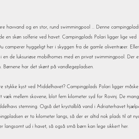
lklare havvand og en stor, rund swimmingpool … Denne campingplads
de en skøn solferie ved havet. Campingplads Polari ligger lige ved
Du camperer hyggeligt her i skyggen fra de gamle oliventræer. Eller
 en i en de luksuriøse mobilhomes med en privat swimmingpool. Der e
en. Børnene har det skønt på vandlegepladsen.
este stykke kyst ved Middelhavet? Campingplads Polari ligger måske
mt væk mellem skovene, blot fem kilometer syd for Rovinj. De man
ddelhavs stemning. Også det krystalblå vand i Adriaterhavet hjælp
gpladsen er to kilometer langs, så der er altid nok plads til at ny
r langsomt ud i havet, så også små børn kan lege sikkert her.