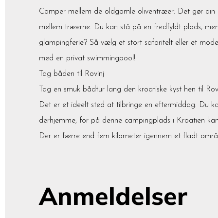
Camper mellem de oldgamle oliventræer: Det gør din fe
mellem træerne. Du kan stå på en fredfyldt plads, men
glampingferie? Så vælg et stort safaritelt eller et m
med en privat swimmingpool!
Tag båden til Rovinj
Tag en smuk bådtur lang den kroatiske kyst hen til Ro
Det er et ideelt sted at tilbringe en eftermiddag. Du 
derhjemme, for på denne campingplads i Kroatien kan du
Der er færre end fem kilometer igennem et fladt områ
Anmeldelser