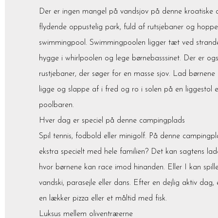
Der er ingen mangel på vandsjov på denne kroatiske ca
flydende oppustelig park, fuld af rutsjebaner og hopp
swimmingpool. Swimmingpoolen ligger tæt ved stranden
hygge i whirlpoolen og lege børnebasssinet. Der er og
rustjebaner, der søger for en masse sjov. Lad børnene
ligge og slappe af i fred og ro i solen på en liggestol 
poolbaren.
Hver dag er speciel på denne campingplads
Spil tennis, fodbold eller minigolf. På denne campingp
ekstra specielt med hele familien? Det kan sagtens lad
hvor børnene kan race imod hinanden. Eller I kan spill
vandski, parasejle eller dans. Efter en dejlig aktiv dag,
en lækker pizza eller et måltid med fisk.
Luksus mellem oliventræerne