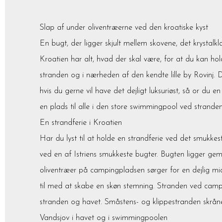
Slap af under oliventræerne ved den kroatiske kyst
En bugt, der ligger skjult mellem skovene, det krysta
Kroatien har alt, hvad der skal være, for at du kan hol
stranden og i nærheden af den kendte lille by Rovinj. 
hvis du gerne vil have det dejligt luksuriøst, så or du
en plads til alle i den store swimmingpool ved strand
En strandferie i Kroatien
Har du lyst til at holde en strandferie ved det smukk
ved en af Istriens smukkeste bugter. Bugten ligger ge
oliventræer på campingpladsen sørger for en dejlig mi
til med at skabe en skøn stemning. Stranden ved campin
stranden og havet. Småstens- og klippestranden skråne
Vandsjov i havet og i swimmingpoolen