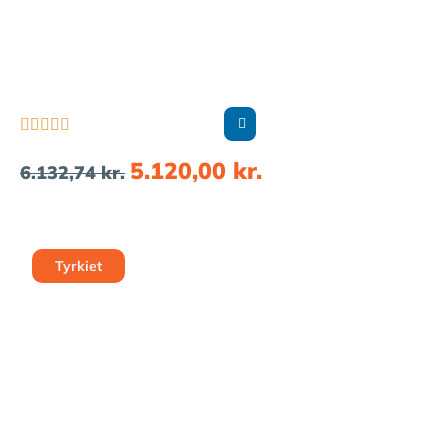





5.120,00
kr.
6.132,74
kr.
Tyrkiet