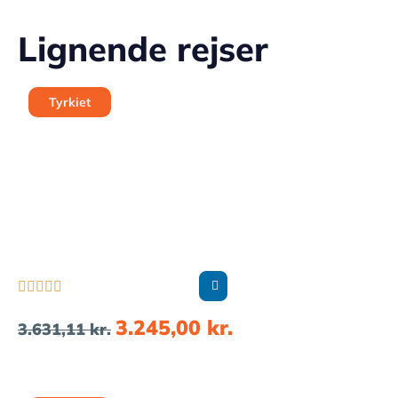
Lignende rejser
Tyrkiet





3.245,00
kr.
3.631,11
kr.