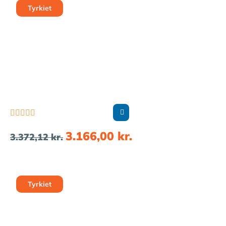
Tyrkiet





3.166,00
kr.
3.372,12
kr.
Tyrkiet