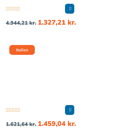





1.327,21
kr.
4.944,21
kr.
Italien





1.459,04
kr.
1.621,64
kr.