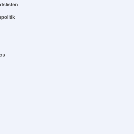
dslisten
spolitik
 os