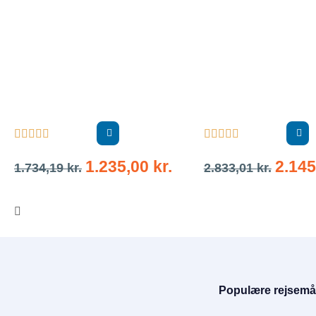










1.235,00
kr.
2.14
1.734,19
kr.
2.833,01
kr.
Populære rejsemå