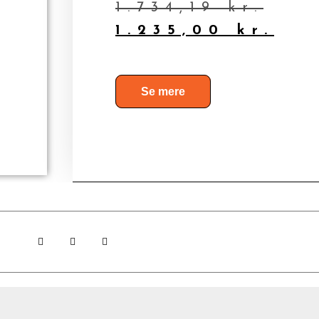
1.734,19
kr.
1.235,00
kr.
Se mere