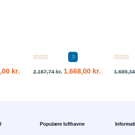










5,00
kr.
1.668,00
kr.
2.167,74
kr.
1.689,3
l
Populære lufthavne
Informat