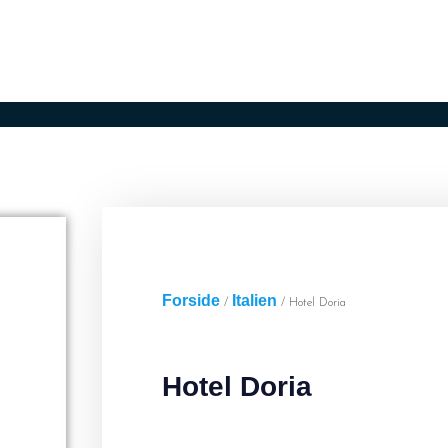
er
Lufthavne
Ugens afbudsrejser
Konta
Forside
Italien
/
/ Hotel Doria
Hotel Doria