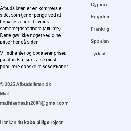
Cypern
Afbudslisten er en kommersiel
side, som tjener penge ved at
Egypten
henvise kunder til vores
samarbejdspartnere (affiliate)
Frankrig
Dette gør ikke noget ved dine
Spanien
priser her på siden.
Vi indhenter og opdaterer priser,
Tyrkiet
på afbudsrejser fra de mest
populære danske rejseselskaber.
© 2025 Afbudslisten.dk
Mail:
mathiashaahr2004@gmail.com
Her kan du
købe billige r
ejser