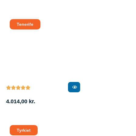
Tenerife





4.014,00
kr.
Tyrkiet