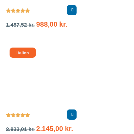





988,00
kr.
1.487,52
kr.
Italien





2.145,00
kr.
2.833,01
kr.