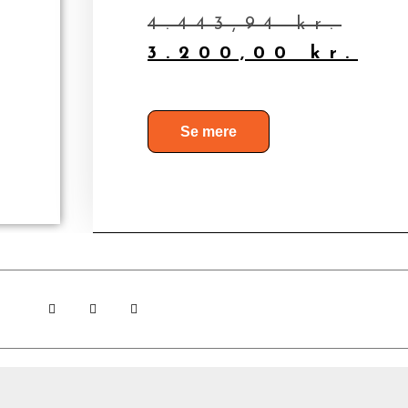
4.443,94
kr.
3.200,00
kr.
Se mere