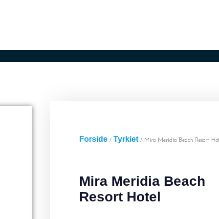
er
Lufthavne
Ugens afbudsrejser
Konta
Forside
Tyrkiet
/
/ Mira Meridia Beach Resort Hot
Mira Meridia Beach
Resort Hotel