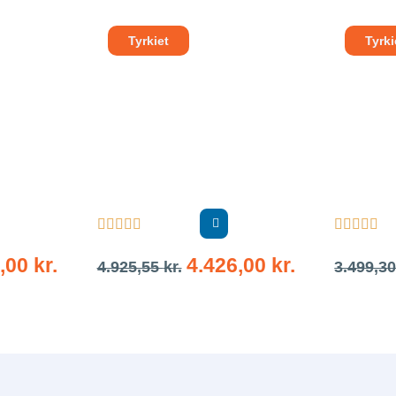
Tyrkiet
Tyrki










9,00
kr.
4.426,00
kr.
4.925,55
kr.
3.499,3