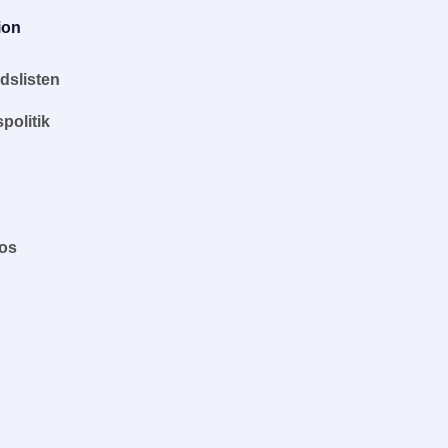
ion
dslisten
spolitik
 os