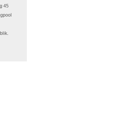
og 45
ngpool
blik.