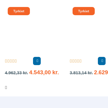
Tyrkiet
Tyrkiet










4.543,00
kr.
2.62
4.962,33
kr.
3.813,14
kr.