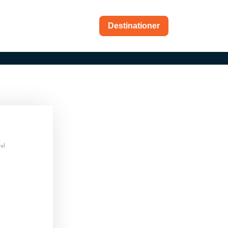
kt
Destinationer
el