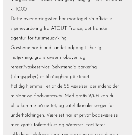
kl. 10.00.
Dette overnatningssted har modtaget sin officielle
stjernevurdering fra ATOUT France, det franske
agentur for turismeudvikling.
Gæsterne har blandt andet adgang til hurtig
indtjekning, gratis aviser i lobbyen og
renseri/vaskeservice. Selvstændig parkering
(tillægsgebyr) er til rådighed på stedet.
Føl dig hjemme i et af de 55 værelser, der indeholder
minibar og fladskærms-tv. Med gratis Wi-Fi kan du
altid komme på nettet, og satellitkanaler sørger for
underholdningen. Værelset har et privat badeværelse
med gratis toiletartikler og hårtørrer. Faciliteter
inkluderer telefoner samt pengeskabe og skriveborde.