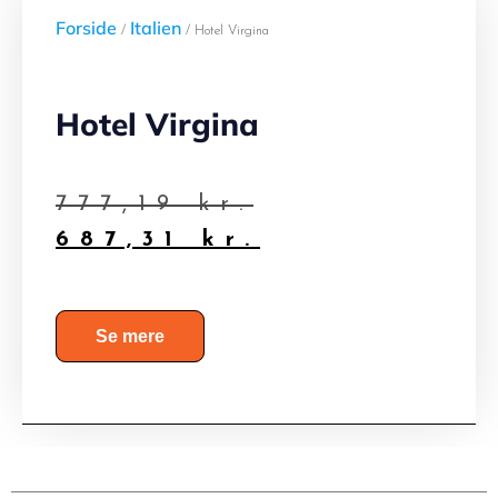
Forside
Italien
/
/ Hotel Virgina
Hotel Virgina
777,19
kr.
687,31
kr.
Se mere