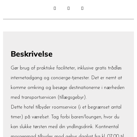
Beskrivelse
Gør brug af praktiske faciliteter, inklusive gratis trådløs
internetadgang og concierge-tjenester. Det er nemt at
komme omkring og besøge destinationerne i nærheden
med transportservicen (tillægsgebyr).
Dette hotel tilbyder roomservice (i et begrænset antal
timer) på værelset. Tag forbi baren/loungen, hvor du
kan slukke tørsten med din yndlingsdrink. Kontinental
morgenmad tilbydes mod gebyr dagligt fra kl. 07.00 til