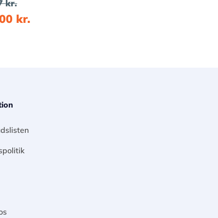
67
kr.
,00
kr.
tion
dslisten
spolitik
os