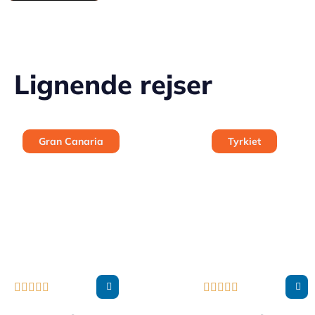
Lignende rejser
Gran Canaria
Tyrkiet









