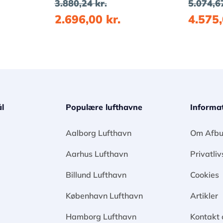
3.880,24
kr.
5.074,
2.696,00
kr.
4.575
l
Populære lufthavne
Informa
Aalborg Lufthavn
Om Afbu
Aarhus Lufthavn
Privatliv
Billund Lufthavn
Cookies
København Lufthavn
Artikler
Hamborg Lufthavn
Kontakt 