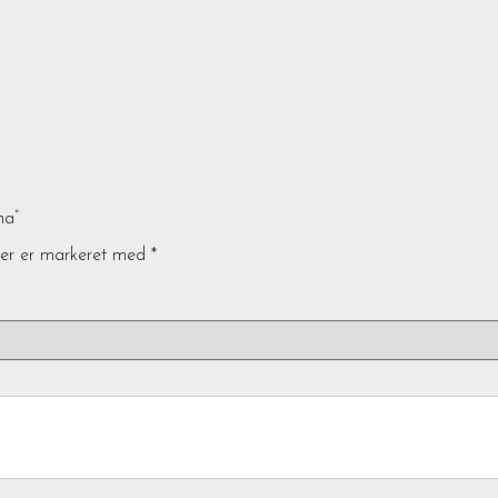
na”
ter er markeret med
*