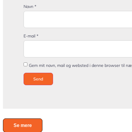
Navn
*
E-mail
*
Gem mit navn, mail og websted i denne browser til n
Se mere