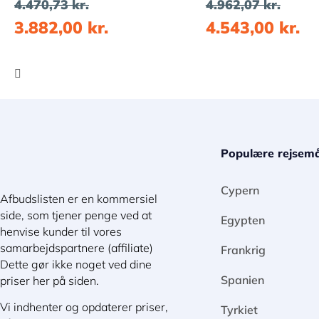
4.470,73
kr.
4.962,07
kr.
3.882,00
kr.
4.543,00
kr.
Populære rejsemå
Cypern
Afbudslisten er en kommersiel
side, som tjener penge ved at
Egypten
henvise kunder til vores
samarbejdspartnere (affiliate)
Frankrig
Dette gør ikke noget ved dine
Spanien
priser her på siden.
Vi indhenter og opdaterer priser,
Tyrkiet