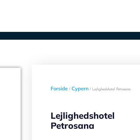
er
Lufthavne
Ugens afbudsrejser
Kontak
Forside
Cypern
/
/ Lejlighedshotel Petrosana
Lejlighedshotel
Petrosana