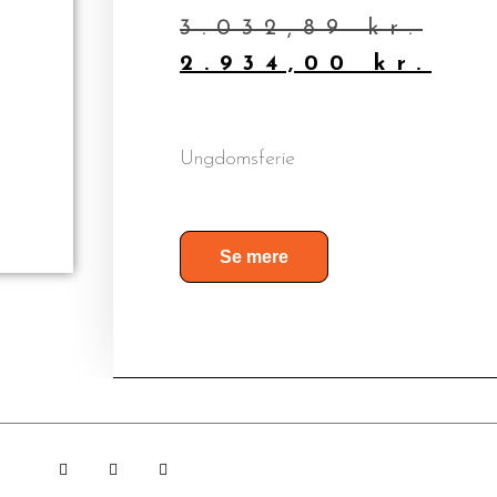
3.032,89
kr.
2.934,00
kr.
Ungdomsferie
Se mere