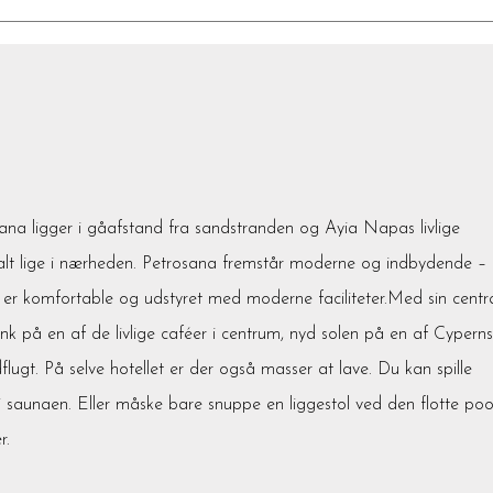
sana ligger i gåafstand fra sandstranden og Ayia Napas livlige
ve alt lige i nærheden. Petrosana fremstår moderne og indbydende –
e er komfortable og udstyret med moderne faciliteter.Med sin centr
nk på en af de livlige caféer i centrum, nyd solen på en af Cyperns
gt. På selve hotellet er der også masser at lave. Du kan spille
f i saunaen. Eller måske bare snuppe en liggestol ved den flotte poo
r.