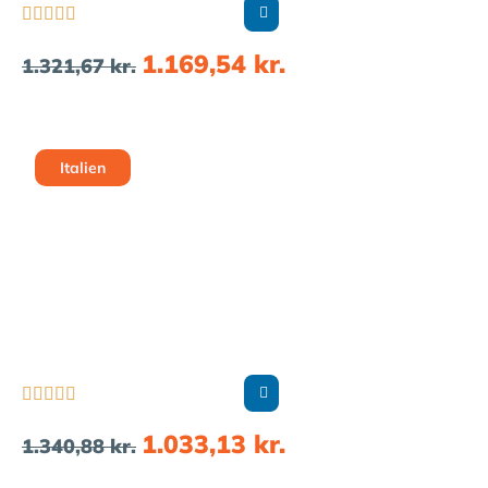





1.169,54
kr.
1.321,67
kr.
Italien





1.033,13
kr.
1.340,88
kr.