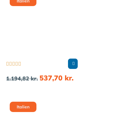
Italien





537,70
kr.
1.194,82
kr.
Italien