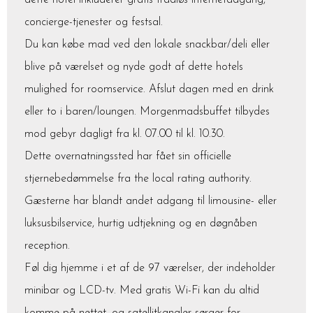
dette hotel inkluderer gratis trådløs internetadgang,
concierge-tjenester og festsal.
Du kan købe mad ved den lokale snackbar/deli eller
blive på værelset og nyde godt af dette hotels
mulighed for roomservice. Afslut dagen med en drink
eller to i baren/loungen. Morgenmadsbuffet tilbydes
mod gebyr dagligt fra kl. 07.00 til kl. 10.30.
Dette overnatningssted har fået sin officielle
stjernebedømmelse fra the local rating authority.
Gæsterne har blandt andet adgang til limousine- eller
luksusbilservice, hurtig udtjekning og en døgnåben
reception.
Føl dig hjemme i et af de 97 værelser, der indeholder
minibar og LCD-tv. Med gratis Wi-Fi kan du altid