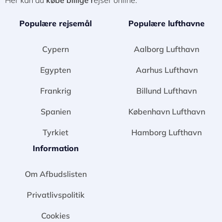
Her kan du
købe billige r
ejser online.
Populære rejsemål
Populære lufthavne
Cypern
Aalborg Lufthavn
Egypten
Aarhus Lufthavn
Frankrig
Billund Lufthavn
Spanien
København Lufthavn
Tyrkiet
Hamborg Lufthavn
Information
Om Afbudslisten
Privatlivspolitik
Cookies