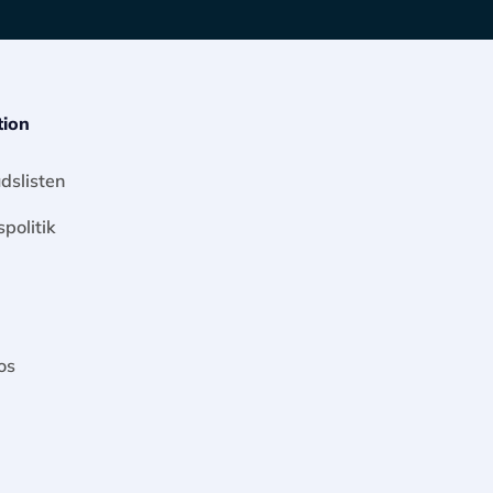
tion
dslisten
spolitik
os