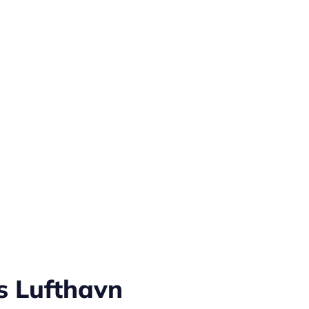
arhus Lufthavn det ideelle udgangspunkt for dine rejseeventy
jselyst.
us Lufthavn