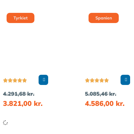
Tyrkiet
Spanien










4.291,68
kr.
5.085,46
kr.
3.821,00
kr.
4.586,00
kr.