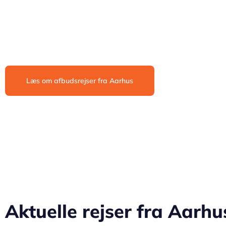
eller foretrækker at slappe af på en solrig strand, så er A
af flyafgange og attraktive priser er der rejser for enhver re
Læs om afbudsrejser fra Aarhus
Aktuelle rejser fra Aarh