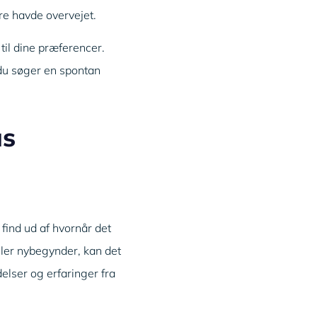
re havde overvejet.
til dine præferencer.
 du søger en spontan
us
 find ud af hvornår det
ller nybegynder, kan det
delser og erfaringer fra