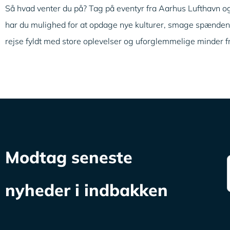
Så hvad venter du på? Tag på eventyr fra Aarhus Lufthavn og 
har du mulighed for at opdage nye kulturer, smage spændende
rejse fyldt med store oplevelser og uforglemmelige minder f
Modtag seneste
nyheder i indbakken