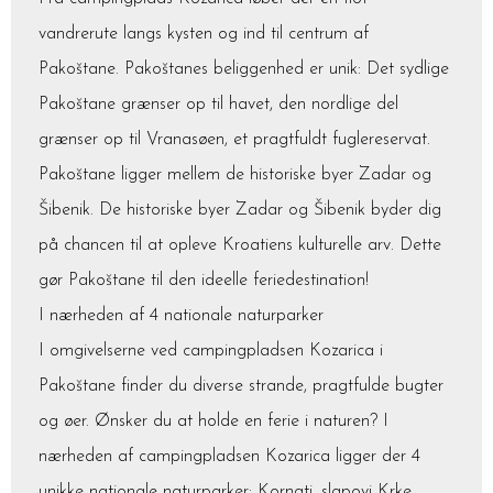
vandrerute langs kysten og ind til centrum af
Pakoštane. Pakoštanes beliggenhed er unik: Det sydlige
Pakoštane grænser op til havet, den nordlige del
grænser op til Vranasøen, et pragtfuldt fuglereservat.
Pakoštane ligger mellem de historiske byer Zadar og
Šibenik. De historiske byer Zadar og Šibenik byder dig
på chancen til at opleve Kroatiens kulturelle arv. Dette
gør Pakoštane til den ideelle feriedestination!
I nærheden af 4 nationale naturparker
I omgivelserne ved campingpladsen Kozarica i
Pakoštane finder du diverse strande, pragtfulde bugter
og øer. Ønsker du at holde en ferie i naturen? I
nærheden af campingpladsen Kozarica ligger der 4
unikke nationale naturparker: Kornati, slapovi Krke,