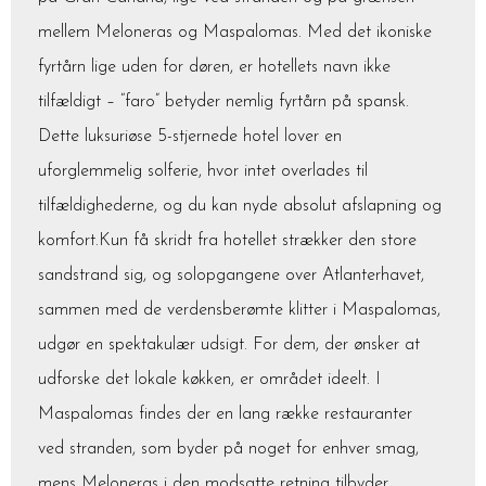
mellem Meloneras og Maspalomas. Med det ikoniske
fyrtårn lige uden for døren, er hotellets navn ikke
tilfældigt – “faro” betyder nemlig fyrtårn på spansk.
Dette luksuriøse 5-stjernede hotel lover en
uforglemmelig solferie, hvor intet overlades til
tilfældighederne, og du kan nyde absolut afslapning og
komfort.Kun få skridt fra hotellet strækker den store
sandstrand sig, og solopgangene over Atlanterhavet,
sammen med de verdensberømte klitter i Maspalomas,
udgør en spektakulær udsigt. For dem, der ønsker at
udforske det lokale køkken, er området ideelt. I
Maspalomas findes der en lang række restauranter
ved stranden, som byder på noget for enhver smag,
mens Meloneras i den modsatte retning tilbyder