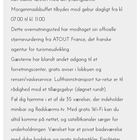
Morgenmadsbuffet tilbydes mod gebyr dagligt fra kl.
07.00 til kl. 11.00.
Dette overnatningssted har modtaget sin officielle
stjernevurdering fra ATOUT France, det franske
agentur for turismeudvikling.
Gæsterne har blandt andet adgang til et
forretningscenter, gratis aviser i lobbyen og
renseri/vaskeservice. Lufthavnstransport tur-retur er til
rådighed mod et tillægsgebyr (døgnet rundt).
Føl dig hjemme i et af de 35 værelser, der indeholder
minibar og fladskærms-tv. Med gratis Wi-Fi kan du
altid komme på nettet, og satellitkanaler sørger for
underholdningen. Værelset har et privat badeværelse
med dybe badekar og gratis toiletartikler. Faciliteter