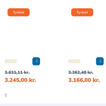
Tyrkiet
Tyrkiet










3.631,11
kr.
3.362,48
kr.
3.245,00
kr.
3.166,00
kr.