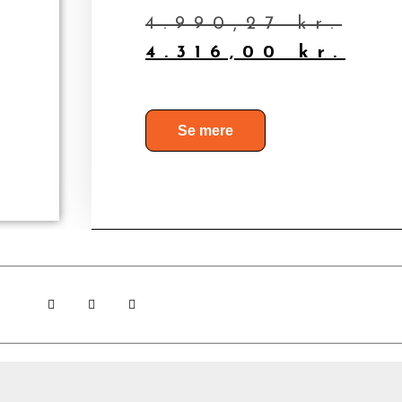
4.990,27
kr.
4.316,00
kr.
Se mere