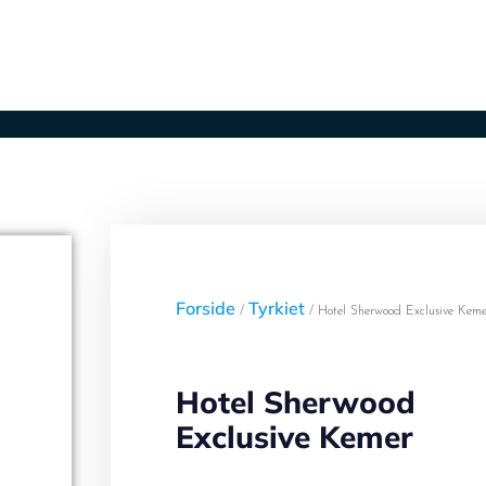
er
Lufthavne
Ugens afbudsrejser
Kontak
Forside
Tyrkiet
/
/ Hotel Sherwood Exclusive Keme
Hotel Sherwood
Exclusive Kemer