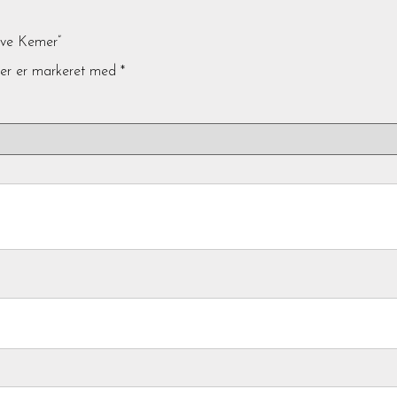
ive Kemer”
ter er markeret med
*