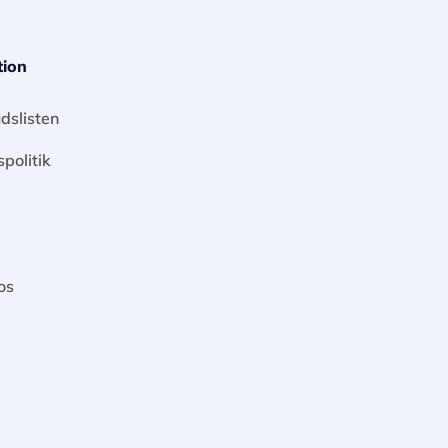
tion
dslisten
spolitik
os