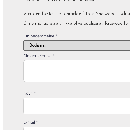
Der er endnu ikke nogle anmeldelser.
Vær den første til at anmelde “Hotel Sherwood Exclus
Din e-mailadresse vil ikke blive publiceret.
Krævede fel
Din bedømmelse
*
Din anmeldelse
*
Navn
*
E-mail
*