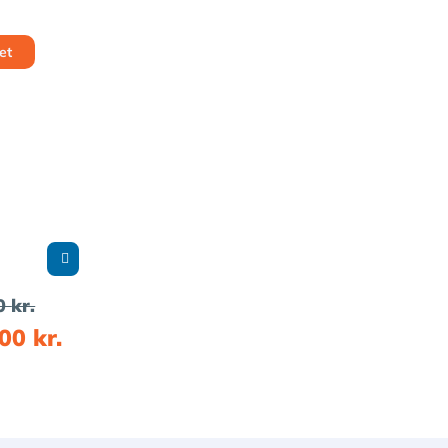
et
90
kr.
,00
kr.