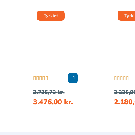
Tyrkiet
Tyrki










3.735,73
kr.
2.225,
3.476,00
kr.
2.180