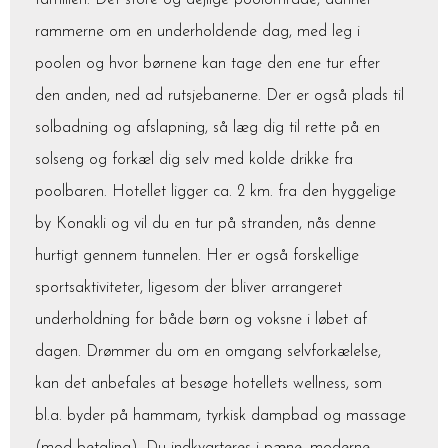
familien. Det store og dejlige poolområde, danner
rammerne om en underholdende dag, med leg i
poolen og hvor børnene kan tage den ene tur efter
den anden, ned ad rutsjebanerne. Der er også plads til
solbadning og afslapning, så læg dig til rette på en
solseng og forkæl dig selv med kolde drikke fra
poolbaren. Hotellet ligger ca. 2 km. fra den hyggelige
by Konakli og vil du en tur på stranden, nås denne
hurtigt gennem tunnelen. Her er også forskellige
sportsaktiviteter, ligesom der bliver arrangeret
underholdning for både børn og voksne i løbet af
dagen. Drømmer du om en omgang selvforkælelse,
kan det anbefales at besøge hotellets wellness, som
bl.a. byder på hammam, tyrkisk dampbad og massage